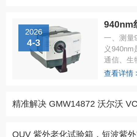
2026
一、测量
4-3
义940
通信、生
波长。测
查看详情 
化材料对
如...